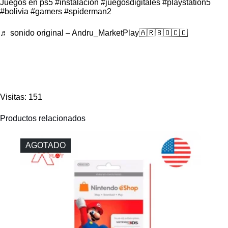
Juegos en ps5
#instalacion
#juegosdigitales
#playstation5
#bolivia
#gamers
#spiderman2
♬ sonido original – Andru_MarketPlay🇦🇷🇧🇴🇨🇴
Visitas: 151
Productos relacionados
AGOTADO