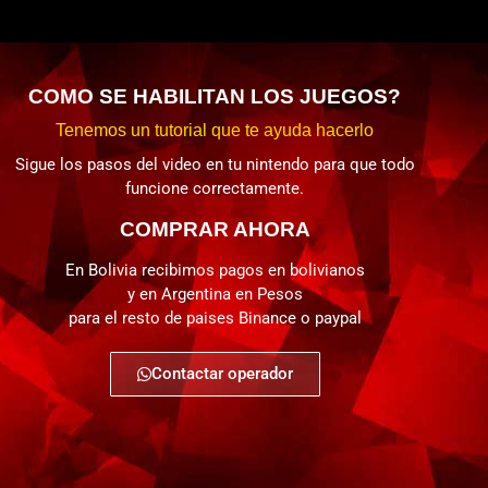
COMO SE HABILITAN LOS JUEGOS?
Tenemos un tutorial que te ayuda hacerlo
Sigue los pasos del video en tu nintendo para que todo
funcione correctamente.
COMPRAR AHORA
En Bolivia recibimos pagos en bolivianos
y en Argentina en Pesos
para el resto de paises Binance o paypal
Contactar operador