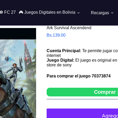
⚽ FC 27
🎮 Juegos Digitales en Bolivia
Recargas
Ark Survival Ascendend
Bs.
139.00
Cuenta Principal:
Te permite jugar co
internet
Juego Digital:
El juego es original en 
store de sony
Para comprar el juego
70373874
Comprar 
Agrega