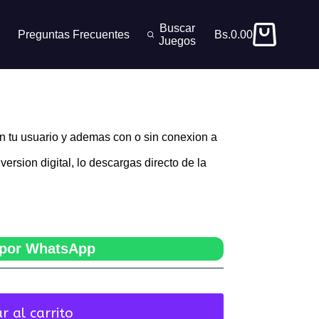
Buscar
Preguntas Frecuentes
Bs.
0.00
Carro
Juegos
de
compra
n tu usuario y ademas con o sin conexion a
version digital, lo descargas directo de la
por WhatsApp
r al carrito