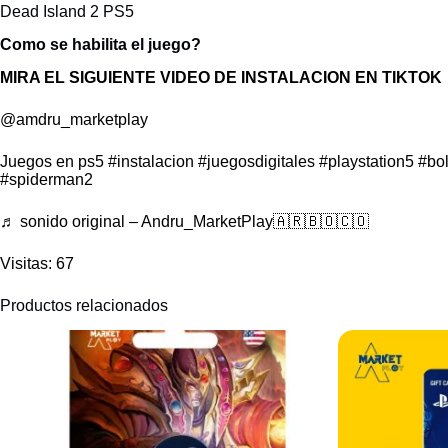
Dead Island 2 PS5
Como se habilita el juego?
MIRA EL SIGUIENTE VIDEO DE INSTALACION EN TIKTOK
@amdru_marketplay
Juegos en ps5
#instalacion
#juegosdigitales
#playstation5
#bol
#spiderman2
♬ sonido original – Andru_MarketPlay🇦🇷🇧🇴🇨🇴
Visitas: 67
Productos relacionados