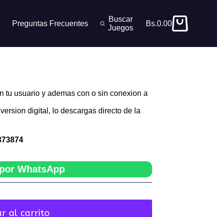
Buscar
Preguntas Frecuentes
Bs.
0.00
Carro
Juegos
de
compra
n tu usuario y ademas con o sin conexion a
version digital, lo descargas directo de la
373874
por WhatsApp
r al carrito