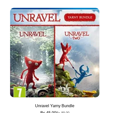
Unravel Yarny Bundle
Bs.
45.00
Bs.
89.00