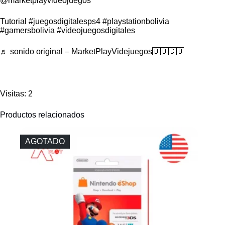
@marketplayvideojuegos
Tutorial
#juegosdigitalesps4
#playstationbolivia
#gamersbolivia
#videojuegosdigitales
♬ sonido original – MarketPlayVidejuegos🇧🇴🇨🇴
Visitas: 2
Productos relacionados
AGOTADO