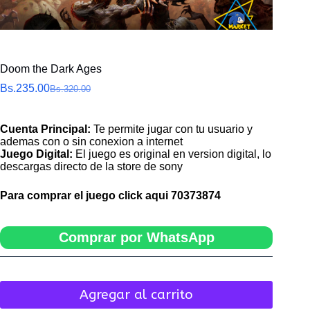
Doom the Dark Ages
Bs.
235.00
Bs.
320.00
El
El
precio
precio
original
actual
Cuenta Principal:
Te permite jugar con tu usuario y
era:
es:
ademas con o sin conexion a internet
Bs.320.00.
Bs.235.00.
Juego Digital:
El juego es original en version digital, lo
descargas directo de la store de sony
Para comprar el juego click aqui
70373874
Comprar por WhatsApp
Agregar al carrito