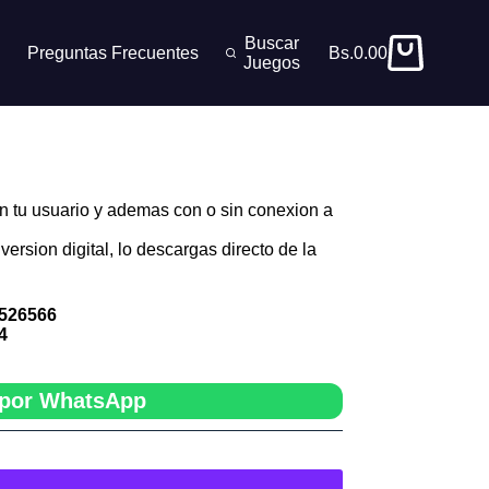
Buscar
Preguntas Frecuentes
Bs.
0.00
Carro
Juegos
de
compra
n tu usuario y ademas con o sin conexion a
version digital, lo descargas directo de la
526566
4
por WhatsApp