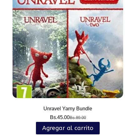
Unravel Yarny Bundle
Bs.
45.00
Bs.
89.00
El
El
precio
precio
Agregar al carrito
original
actual
era:
es: