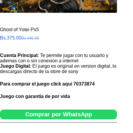
Ghost of Yotei Ps5
Bs.
375.00
Bs.
445.00
El
El
precio
precio
original
actual
Cuenta Principal:
Te permite jugar con tu usuario y
era:
es:
ademas con o sin conexion a internet
Bs.445.00.
Bs.375.00.
Juego Digital:
El juego es original en version digital, lo
descargas directo de la store de sony
Para comprar el juego click aqui
70373874
Juego con garantia de por vida
Comprar por WhatsApp