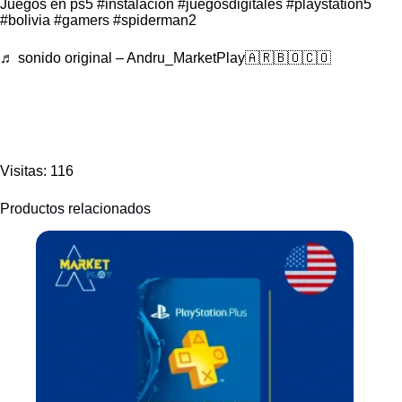
Juegos en ps5
#instalacion
#juegosdigitales
#playstation5
#bolivia
#gamers
#spiderman2
♬ sonido original – Andru_MarketPlay🇦🇷🇧🇴🇨🇴
Visitas: 116
Productos relacionados