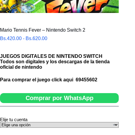
Mario Tennis Fever – Nintendo Switch 2
Rango
Bs.
420.00
-
Bs.
620.00
de
precios:
desde
JUEGOS DIGITALES DE NINTENDO SWITCH
Bs.420.00
Todos son digitales y los descargas de la tienda
hasta
oficial de nintendo
Bs.620.00
Para comprar el juego click aqui
69455602
Comprar por WhatsApp
Elije tu cuenta