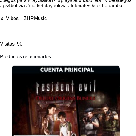
Juegos para PlayStation 4
#playstation5bolivia
#videojuegos
#ps4bolivia
#marketplaybolivia
#tutoriales
#cochabamba
♬ Vibes – ZHRMusic
Visitas: 90
Productos relacionados