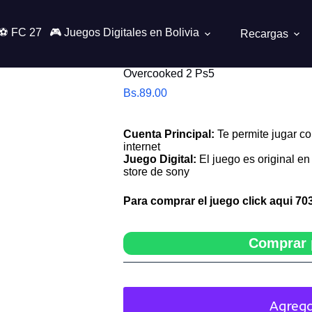
⚽ FC 27
🎮 Juegos Digitales en Bolivia
Recargas
Overcooked 2 Ps5
Bs.
89.00
Cuenta Principal:
Te permite jugar co
internet
Juego Digital:
El juego es original en 
store de sony
Para comprar el juego click aqui
70
Comprar 
Agrega