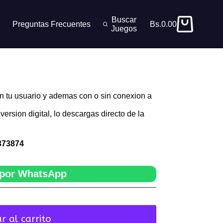
Buscar
Preguntas Frecuentes
Bs.
0.00
Carro
Juegos
de
compra
n tu usuario y ademas con o sin conexion a
version digital, lo descargas directo de la
373874
por WhatsApp
r al carrito