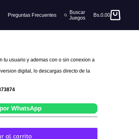
Buscar
Preguntas Frecuentes
Bs.
0.00
Carro
Juegos
de
compra
n tu usuario y ademas con o sin conexion a
version digital, lo descargas directo de la
373874
por WhatsApp
r al carrito