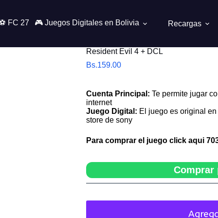
⚽ FC 27
🎮 Juegos Digitales en Bolivia
Recargas
Resident Evil 4 + DCL
Bs.
159.00
Cuenta Principal:
Te permite jugar co
internet
Juego Digital:
El juego es original en 
store de sony
Para comprar el juego click aqui
70
Comprar 
Agrega