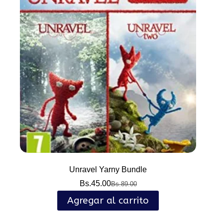
Unravel Yarny Bundle
Bs.
45.00
Bs.
89.00
El
El
precio
precio
Agregar al carrito
original
actual
era:
es: