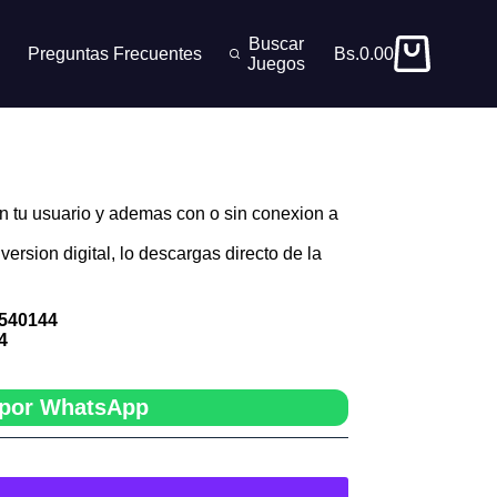
Buscar
Preguntas Frecuentes
Bs.
0.00
Carro
Juegos
de
compra
n tu usuario y ademas con o sin conexion a
version digital, lo descargas directo de la
540144
4
por WhatsApp