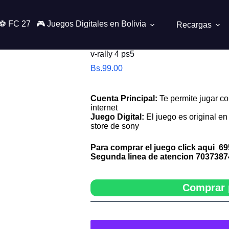
⚽ FC 27
🎮 Juegos Digitales en Bolivia
Recargas
v-rally 4 ps5
Bs.
99.00
Cuenta Principal:
Te permite jugar co
internet
Juego Digital:
El juego es original en 
store de sony
Para comprar el juego click aqui
69
Segunda linea de atencion
7037387
Comprar 