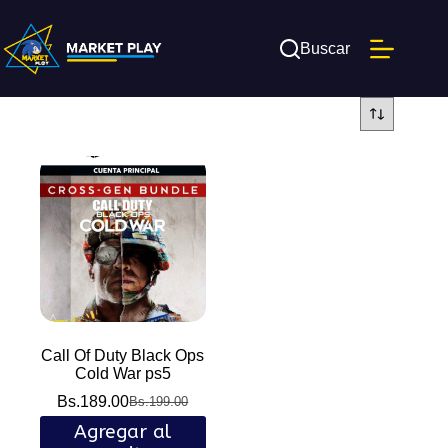
Saltar
al
contenido
Buscar
Call Of Duty Black Ops
Cold War ps5
Bs.
189.00
Bs.
199.00
El
El
precio
precio
Agregar al
original
actual