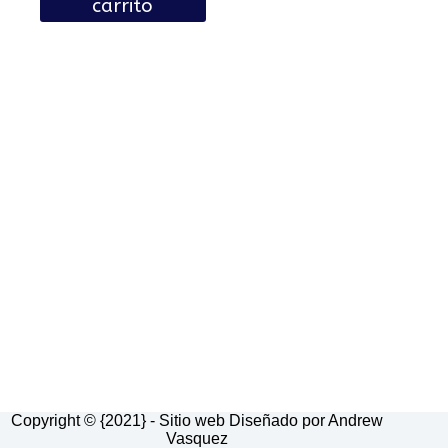
carrito
era:
es:
Bs.199.00.
Bs.189.00.
Copyright © {2021} - Sitio web Diseñado por Andrew
Vasquez