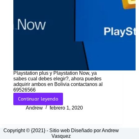
Playstation plus y Playstation Now, ya
sabes cual debes elegir?, ahora puedes
adquirir ambos en Bolivia contactanos al
69526566
Continuar leyendo
¿Cuál
es
Andrew
febrero 1, 2020
la
diferencia
entre
PlayStation
Copyright © {2021} - Sitio web Diseñado por Andrew
Plus
Vasquez