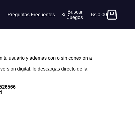
Buscar
Preguntas Frecuentes
Bs.
0.00
Carro
Juegos
de
compra
n tu usuario y ademas con o sin conexion a
version digital, lo descargas directo de la
526566
4