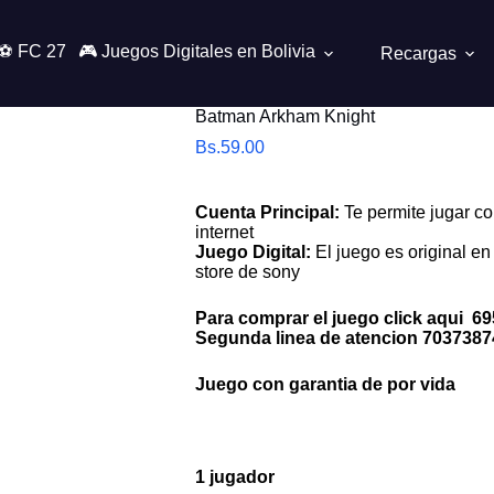
⚽ FC 27
🎮 Juegos Digitales en Bolivia
Recargas
Batman Arkham Knight
Bs.
59.00
Cuenta Principal:
Te permite jugar co
internet
Juego Digital:
El juego es original en 
store de sony
Para comprar el juego click aqui
69
Segunda linea de atencion
7037387
Juego con garantia de por vida
1 jugador