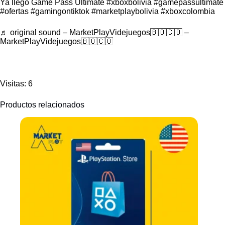
Ya llegó Game Pass Ultimate
#xboxbolivia
#gamepassultimate
#ofertas
#gamingontiktok
#marketplaybolivia
#xboxcolombia
♬ original sound – MarketPlayVidejuegos🇧🇴🇨🇴 –
MarketPlayVidejuegos🇧🇴🇨🇴
Visitas: 6
Productos relacionados