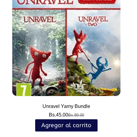
Unravel Yarny Bundle
Bs.
45.00
Bs.
89.00
El
El
precio
precio
Agregar al carrito
original
actual
era:
es: