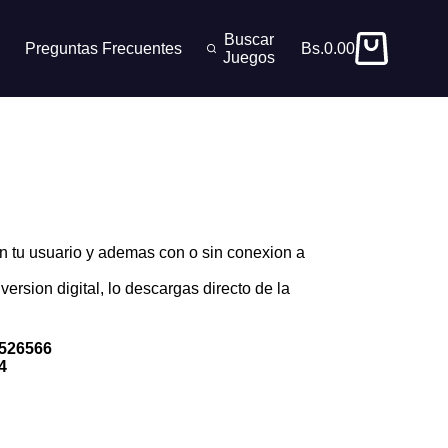
Buscar
Preguntas Frecuentes
Bs.
0.00
Carro
Juegos
de
compra
n tu usuario y ademas con o sin conexion a
version digital, lo descargas directo de la
526566
4