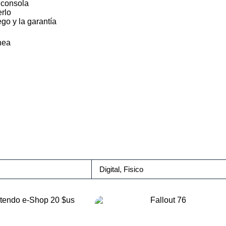
 consola
erlo
go y la garantía
nea
Digital
,
Fisico