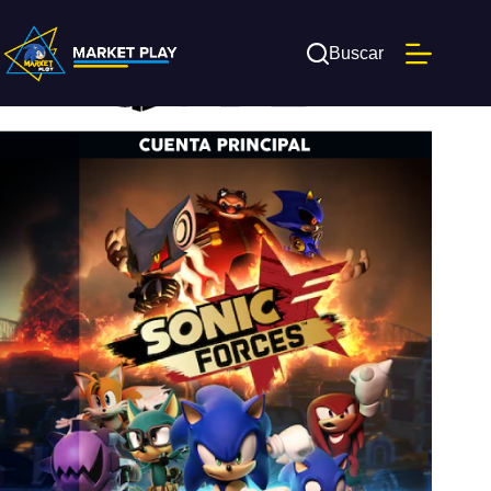
Saltar
al
contenido
Buscar