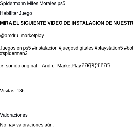
Spidermann Miles Morales ps5
Habilitar Juego
MIRA EL SIGUIENTE VIDEO DE INSTALACION DE NUEST
@amdru_marketplay
Juegos en ps5
#instalacion
#juegosdigitales
#playstation5
#bol
#spiderman2
♬ sonido original – Andru_MarketPlay🇦🇷🇧🇴🇨🇴
Visitas: 136
Valoraciones
No hay valoraciones aún.