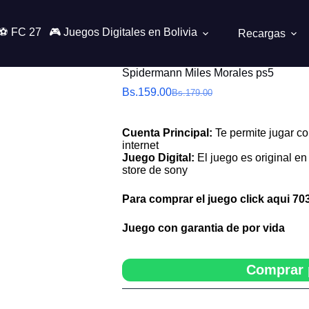
⚽ FC 27
🎮 Juegos Digitales en Bolivia
Recargas
Spidermann Miles Morales ps5
Bs.
159.00
Bs.
179.00
El
El
precio
precio
original
actual
Cuenta Principal:
Te permite jugar co
era:
es:
internet
Bs.179.00.
Bs.159.00.
Juego Digital:
El juego es original en 
store de sony
Para comprar el juego click aqui
70
Juego con garantia de por vida
Comprar 