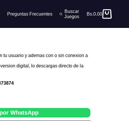
Buscar
Preguntas Frecuentes
Bs.
0.00
Carro
Juegos
de
compra
n tu usuario y ademas con o sin conexion a
version digital, lo descargas directo de la
373874
por WhatsApp