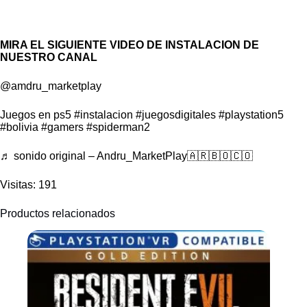
MIRA EL SIGUIENTE VIDEO DE INSTALACION DE
NUESTRO CANAL
@amdru_marketplay
Juegos en ps5
#instalacion
#juegosdigitales
#playstation5
#bolivia
#gamers
#spiderman2
♬ sonido original – Andru_MarketPlay🇦🇷🇧🇴🇨🇴
Visitas: 191
Productos relacionados