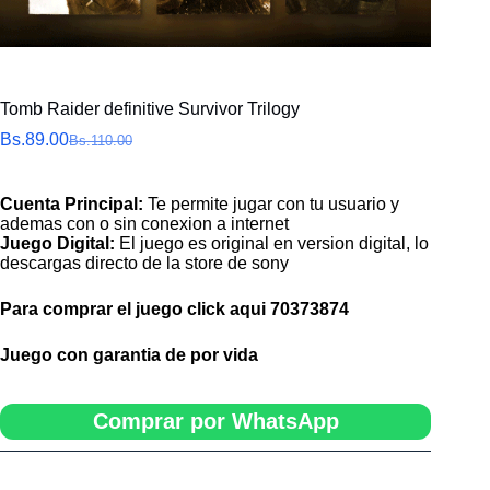
Tomb Raider definitive Survivor Trilogy
Bs.
89.00
Bs.
110.00
El
El
precio
precio
original
actual
Cuenta Principal:
Te permite jugar con tu usuario y
era:
es:
ademas con o sin conexion a internet
Bs.110.00.
Bs.89.00.
Juego Digital:
El juego es original en version digital, lo
descargas directo de la store de sony
Para comprar el juego click aqui
70373874
Juego con garantia de por vida
Comprar por WhatsApp