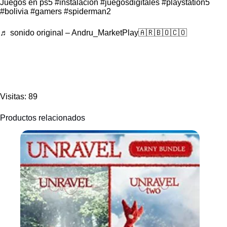
Juegos en ps5
#instalacion
#juegosdigitales
#playstation5
#bolivia
#gamers
#spiderman2
♬ sonido original – Andru_MarketPlay🇦🇷🇧🇴🇨🇴
Visitas: 89
Productos relacionados