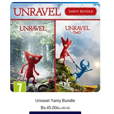
Unravel Yarny Bundle
Bs.
45.00
Bs.
89.00
El
El