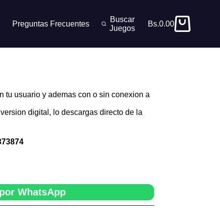
Buscar
Preguntas Frecuentes
Bs.
0.00
Carro
Juegos
de
compra
n tu usuario y ademas con o sin conexion a
version digital, lo descargas directo de la
373874
por WhatsApp