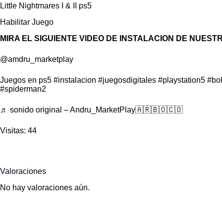
Little Nightmares I & II ps5
Habilitar Juego
MIRA EL SIGUIENTE VIDEO DE INSTALACION DE NUEST
@amdru_marketplay
Juegos en ps5
#instalacion
#juegosdigitales
#playstation5
#bol
#spiderman2
♬ sonido original – Andru_MarketPlay🇦🇷🇧🇴🇨🇴
Visitas: 44
Valoraciones
No hay valoraciones aún.