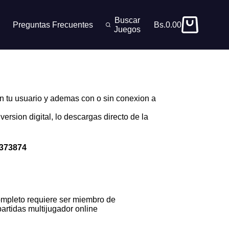
Buscar
Preguntas Frecuentes
Bs.
0.00
Carro
Juegos
de
compra
n tu usuario y ademas con o sin conexion a
version digital, lo descargas directo de la
373874
mpleto requiere ser miembro de
artidas multijugador online