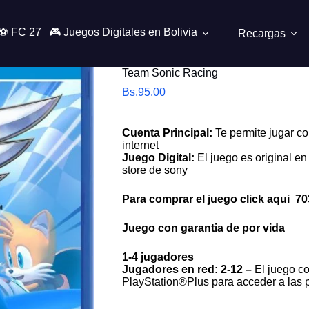
⚽ FC 27
🎮 Juegos Digitales en Bolivia
Recargas
Team Sonic Racing
Bs.
95.00
Cuenta Principal:
Te permite jugar co
internet
Juego Digital:
El juego es original en 
store de sony
Para comprar el juego click aqui
70
Juego con garantia de por vida
1-4 jugadores
Jugadores en red: 2-12 –
El juego co
PlayStation®Plus para acceder a las p