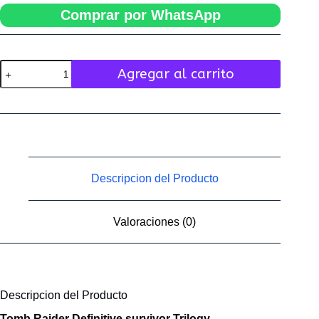
Comprar por WhatsApp
Tomb
Agregar al carrito
Raider
Definitive
survivor
Trilogy
cantidad
Descripcion del Producto
Valoraciones (0)
Descripcion del Producto
Tomb Raider Definitive survivor Trilogy