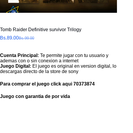
Tomb Raider Definitive survivor Trilogy
Bs.
89.00
Bs.
99.00
El
El
precio
precio
original
actual
Cuenta Principal:
Te permite jugar con tu usuario y
era:
es:
ademas con o sin conexion a internet
Bs.99.00.
Bs.89.00.
Juego Digital:
El juego es original en version digital, lo
descargas directo de la store de sony
Para comprar el juego click aqui
70373874
Juego con garantia de por vida