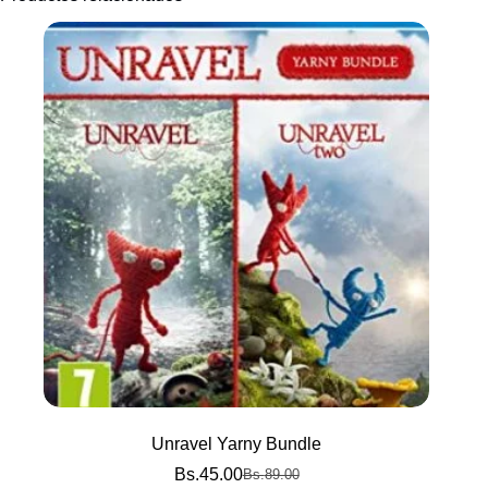
Unravel Yarny Bundle
Bs.
45.00
Bs.
89.00
El
El